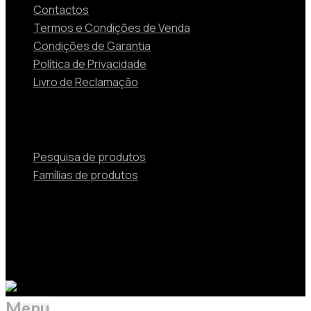
Contactos
Termos e Condições de Venda
Condições de Garantia
Política de Privacidade
Livro de Reclamação
Produtos
Pesquisa de produtos
Famílias de produtos
© 2024 TOSHIBA Soluções de Aquecimento e Ar
Condicionado Beijer Ref Portugal Unipessoal Lda is
Authorized by Carrier Corporation as a distributor of
Toshiba HVAC products in Portugal.
Menu