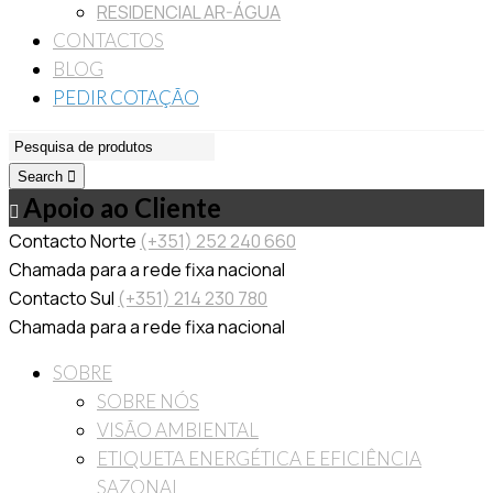
RESIDENCIAL AR-ÁGUA
CONTACTOS
BLOG
PEDIR COTAÇÃO
Search
Apoio ao Cliente
Contacto Norte
(+351) 252 240 660
Chamada para a rede fixa nacional
Contacto Sul
(+351) 214 230 780
Chamada para a rede fixa nacional
SOBRE
SOBRE NÓS
VISÃO AMBIENTAL
ETIQUETA ENERGÉTICA E EFICIÊNCIA
SAZONAL