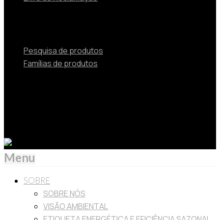
Produtos
Pesquisa de produtos
Famílias de produtos
© 2024 TOSHIBA Soluções de Aquecimento e Ar
Condicionado Beijer Ref Portugal Unipessoal Lda is
Authorized by Carrier Corporation as a distributor of
Toshiba HVAC products in Portugal.
Menu
SOBRE
SOBRE NÓS
VISÃO AMBIENTAL
ETIQUETA ENERGÉTICA E EFICIÊNCIA SAZONAL