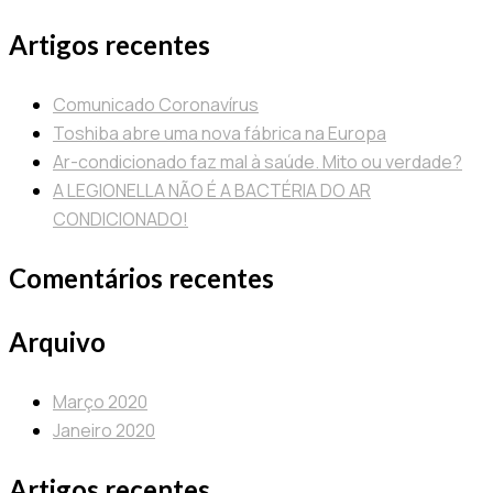
por:
Artigos recentes
Comunicado Coronavírus
Toshiba abre uma nova fábrica na Europa
Ar-condicionado faz mal à saúde. Mito ou verdade?
A LEGIONELLA NÃO É A BACTÉRIA DO AR
CONDICIONADO!
Comentários recentes
Arquivo
Março 2020
Janeiro 2020
Artigos recentes