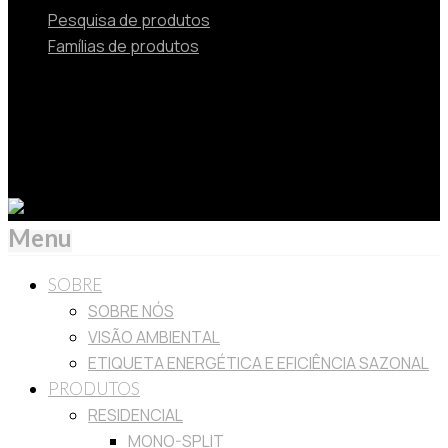
Pesquisa de produtos
Famílias de produtos
© 2024 TOSHIBA Soluções de Aquecimento e Ar
Condicionado Beijer Ref Portugal Unipessoal Lda is
Authorized by Carrier Corporation as a distributor of
Toshiba HVAC products in Portugal.
Menu
SOBRE
SOBRE NÓS
VISÃO AMBIENTAL
ETIQUETA ENERGÉTICA E EFICIÊNCIA SAZONAL
PRODUTOS
RESIDENCIAL
MONO-SPLIT