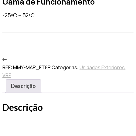
Gama de Funcionamento
-25ºC – 52ºC
Quero ser contactado
REF:
MMY-MAP_FT8P
Categorias:
Unidades Exteriores
,
VRF
Descrição
Descrição