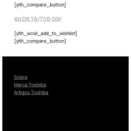
[yith_compare_button]
Kit DX TA/TI/0-10V
[yith_wcwl_add_to_wishlist]
[yith_compare_button]
Sobre
Sobre
Marca Toshiba
Artigos Toshiba