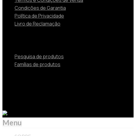
Termos e Condições de Venda
Condições de Garantia
Política de Privacidade
Livro de Reclamação
Produtos
Pesquisa de produtos
Famílias de produtos
© 2024 TOSHIBA Soluções de Aquecimento e Ar
Condicionado Beijer Ref Portugal Unipessoal Lda is
Authorized by Carrier Corporation as a distributor of
Toshiba HVAC products in Portugal.
Menu