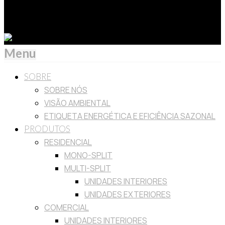
Authorized by Carrier Corporation as a distributor of
Toshiba HVAC products in Portugal.
Menu
SOBRE
SOBRE NÓS
VISÃO AMBIENTAL
ETIQUETA ENERGÉTICA E EFICIÊNCIA SAZONAL
PRODUTOS
RESIDENCIAL
MONO-SPLIT
MULTI-SPLIT
UNIDADES INTERIORES
UNIDADES EXTERIORES
COMERCIAL
UNIDADES INTERIORES