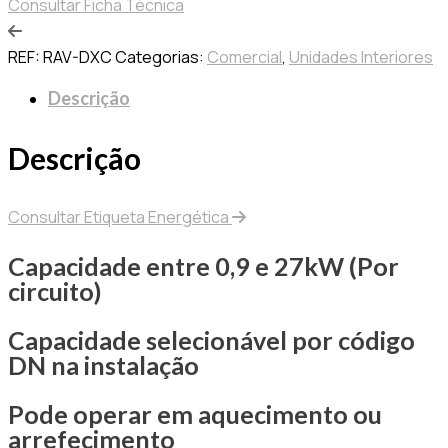
Consultar Ficha Técnica
REF:
RAV-DXC
Categorias:
Comercial
,
Unidades Interiores
Descrição
Descrição
Consultar Etiqueta Energética
Capacidade entre 0,9 e 27kW (Por
circuito)
Capacidade selecionável por código
DN na instalação
Pode operar em aquecimento ou
arrefecimento