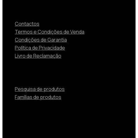
Contactos
Contactos
Termos e Condições de Venda
Condições de Garantia
Política de Privacidade
Livro de Reclamação
Produtos
Pesquisa de produtos
Famílias de produtos
© 2024 TOSHIBA Soluções de Aquecimento e Ar
Condicionado Beijer Ref Portugal Unipessoal Lda is
Authorized by Carrier Corporation as a distributor of
Toshiba HVAC products in Portugal.