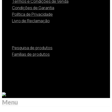
Termos e Condições de Venda
Condições de Garantia
Política de Privacidade
Livro de Reclamação
Produtos
Pesquisa de produtos
Famílias de produtos
© 2024 TOSHIBA Soluções de Aquecimento e Ar
Condicionado Beijer Ref Portugal Unipessoal Lda is
Authorized by Carrier Corporation as a distributor of
Toshiba HVAC products in Portugal.
Menu