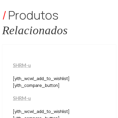
/
Produtos
Relacionados
SHRM-u
[yith_wcwl_add_to_wishlist]
[yith_compare_button]
SHRM-u
[yith_wcwl_add_to_wishlist]